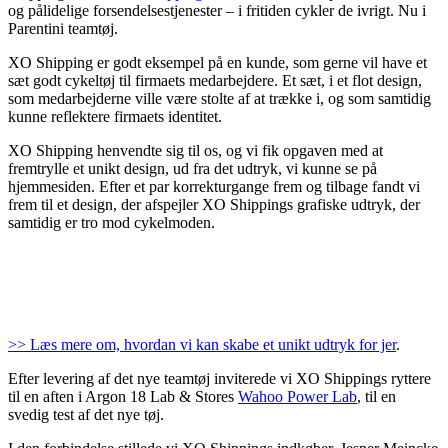
og pålidelige forsendelsestjenester – i fritiden cykler de ivrigt. Nu i
Parentini teamtøj.
XO Shipping er godt eksempel på en kunde, som gerne vil have et
sæt godt cykeltøj til firmaets medarbejdere. Et sæt, i et flot design,
som medarbejderne ville være stolte af at trække i, og som samtidig
kunne reflektere firmaets identitet.
XO Shipping henvendte sig til os, og vi fik opgaven med at
fremtrylle et unikt design, ud fra det udtryk, vi kunne se på
hjemmesiden. Efter et par korrekturgange frem og tilbage fandt vi
frem til et design, der afspejler XO Shippings grafiske udtryk, der
samtidig er tro mod cykelmoden.
>> Læs mere om, hvordan vi kan skabe et unikt udtryk for jer
.
Efter levering af det nye teamtøj inviterede vi XO Shippings ryttere
til en aften i Argon 18 Lab & Stores
Wahoo Power Lab
, til en
svedig test af det nye tøj.