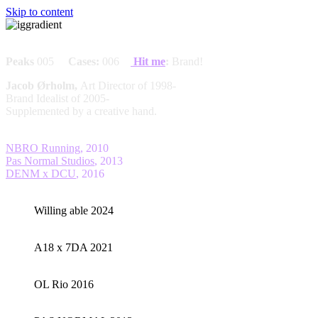
Skip to content
Peaks
005
Cases
:
006
Hit
me
:
Brand!
Jacob
Ørholm
,
Art Director of 1998-
Brand Idealist of 2005-
Supplemented by a creative hand.
Co-Founded
NBRO Running
, 2010
Pas Normal Studios
, 2013
DENM x DCU
, 2016
Willing able 2024
A18 x 7DA 2021
OL Rio 2016