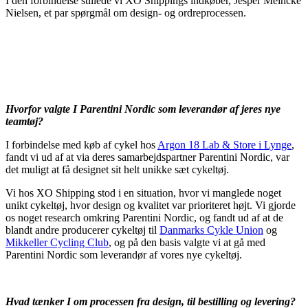
I den forbindelse stillede vi XO Shippings indkøber, Jesper Meincke
Nielsen, et par spørgmål om design- og ordreprocessen.
Hvorfor valgte I Parentini Nordic som leverandør af jeres nye
teamtøj?
I forbindelse med køb af cykel hos
Argon 18 Lab & Store i Lynge
,
fandt vi ud af at via deres samarbejdspartner Parentini Nordic, var
det muligt at få designet sit helt unikke sæt cykeltøj.
Vi hos XO Shipping stod i en situation, hvor vi manglede noget
unikt cykeltøj, hvor design og kvalitet var prioriteret højt. Vi gjorde
os noget research omkring Parentini Nordic, og fandt ud af at de
blandt andre producerer cykeltøj til
Danmarks Cykle Union
og
Mikkeller Cycling Club
, og på den basis valgte vi at gå med
Parentini Nordic som leverandør af vores nye cykeltøj.
Hvad tænker I om processen fra design, til bestilling og levering?