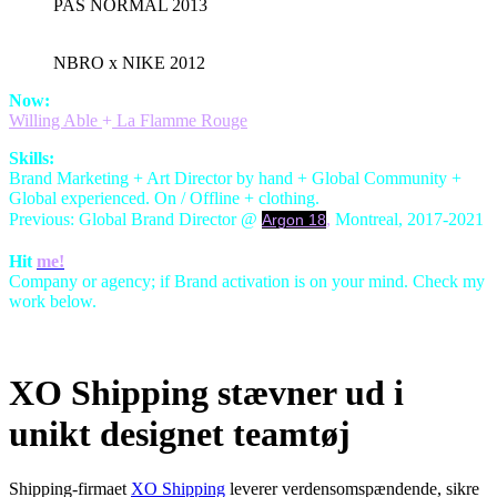
PAS NORMAL 2013
NBRO x NIKE 2012
Now:
Willing Able
+
La Flamme Rouge
Skills:
Brand Marketing + Art Director by hand + Global Community +
Global experienced. On / Offline + clothing.
Previous: Global Brand Director @
,
Montreal, 2017-2021
Argon 18
Hit
me!
Company or agency; if Brand activation is on your mind. Check my
work below.
XO Shipping stævner ud i
unikt designet teamtøj
Shipping-firmaet
XO Shipping
leverer verdensomspændende, sikre