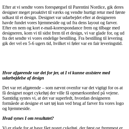
Efter at vi sendte vores forespørgsel til Parentini Nordice, gik deres
designer meget proaktivt til værks og vendte hurtigt retur med første
udkast til et design. Designet var udarbejdet efter at designeren
havde fundet vores hjemmeside og ud fra dens layout og farver.
Efter en nem og kort e-mail-korrespondance frem og tilbage med
designeren, kom vi til sidst frem til et design, vi var glade for, og ud
fra det sendte vi vores endelige bestilling. Fra bestilling til levering
gik der vel en 5-6 ugers tid, hvilket vi føler var en fair leveringstid.
Hvor afgørende var det for jer, at I vi kunne assistere med
udarbejdelse af design
Det var ret afgørende – som nævnt ovenfor var det vigtigt for os at
få designet noget cykeltøj der ville få opmærksomhed på vejene.
Samtidig syntes vi, at det var superfedt, hvordan designeren
formåede at designe et sæt tøj kun ved brug af farver fra vores logo
og hjemmeside.
Hvad synes I om resultatet?
Vi er glade for at have fået noget cykeltøj, der først og fremmest er