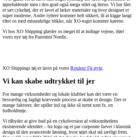
iøjnefaldende men i den grad også mega stilet og lirens. Vi har fået
et sæt cykeltøj, der er lavet af lækre materialer og hvor designet er
super moderne. Andre ryttere kommer helt sikkert, til at kigge langt
efter os med misundelige blikke, når XO-toget kommer kørene.
Vi hos XO Shipping glæder os meget til at indtage vejene, iført
vores nye tøj fra Parentini Nordic.
XO Shippings tøj er lavet på vores
Rouleur Fit style
.
Vi kan skabe udtrykket til jer
For mange virksomheder og lokale klubber kan det være en
besværlig og fagligt krævende process at skabe et design. Der er
mange faktorer, der spiller ind og ikke så nemt som fx. en
fodboldtrøje.
Vi tilbyder at give bud på en cykelversion af virksomhedens
eksisterende identitet – fra logo og et par corporate farver i klassisk
design til den avancerede løsning, hvor tøjet skal stå særligt frem.